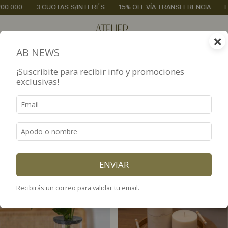
 CUOTAS S/INTERÉS
15% OFF VÍA TRANSFERENCIA
ENVÍOS A TOD
×
0
AB NEWS
Inicio
.
HOME DECO
.
MATCH DECO
¡Suscribite para recibir info y promociones
exclusivas!
MATCH DECO
FILTRAR
Propuestas listas para decorar. Bandejas con velas y aromas que
arman centros de mesa o estantes con calidez y presencia.
ENVIAR
Recibirás un correo para validar tu email.