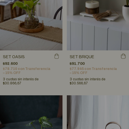
SET OASIS
SET BRIQUE
$92.600
$91.700
$78.710
con
Transferencia
$77.945
con
Transferencia
– 15% OFF
– 15% OFF
3
cuotas sin interés de
3
cuotas sin interés de
$30.866,67
$30.566,67