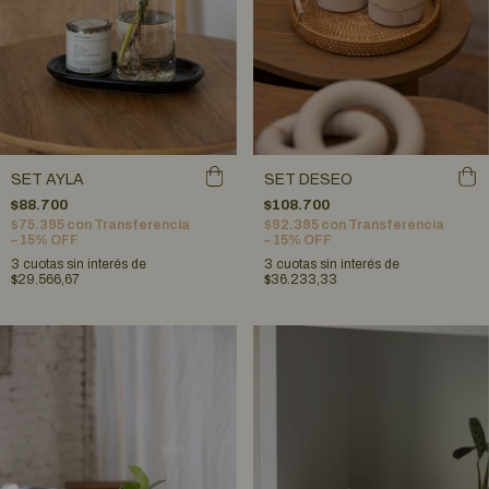
SET AYLA
SET DESEO
$88.700
$108.700
$75.395
con
Transferencia
$92.395
con
Transferencia
– 15% OFF
– 15% OFF
3
cuotas sin interés de
3
cuotas sin interés de
$29.566,67
$36.233,33