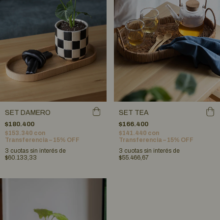
SET DAMERO
SET TEA
$180.400
$166.400
$153.340
con
$141.440
con
Transferencia – 15% OFF
Transferencia – 15% OFF
3
cuotas sin interés de
3
cuotas sin interés de
$60.133,33
$55.466,67