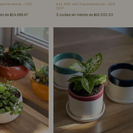
ansferencia – 15%
$41.650
con
Transferencia – 15%
OFF
rés de
$24.666,67
3
cuotas sin interés de
$16.333,33