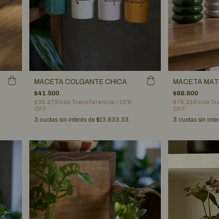
MACETA COLGANTE CHICA
MACETA MATI
$41.500
$88.600
$35.275
con
Transferencia – 15%
$75.310
con
Tr
OFF
OFF
3
cuotas sin interés de
$13.833,33
3
cuotas sin inte