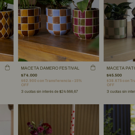
MACETA DAMERO FESTIVAL
MACETA PAT
$74.000
$45.500
$62.900
con
Transferencia – 15%
$38.675
con
Tr
OFF
OFF
3
cuotas sin interés de
$24.666,67
3
cuotas sin inte