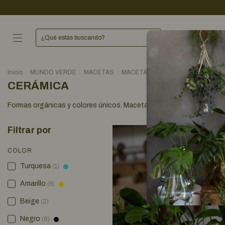
Inicio
.
MUNDO VERDE
.
MACETAS
.
MACETAS CHICAS
.
CERÁMICA
CERÁMICA
Formas orgánicas y colores únicos. Macetas chicas de cerámica ide
Filtrar por
COLOR
Turquesa
(1)
Amarillo
(6)
Beige
(2)
Negro
(8)