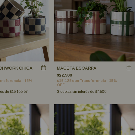
CHWORK CHICA
MACETA ESCARPA
$22.500
ansferencia – 15%
$19.125
con
Transferencia – 15%
OFF
rés de
$15.166,67
3
cuotas sin interés de
$7.500