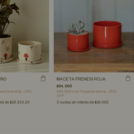
OÑO
MACETA FRENESÍ ROJA
$54.000
ansferencia – 15%
$45.900
con
Transferencia – 15%
OFF
rés de
$18.333,33
3
cuotas sin interés de
$18.000