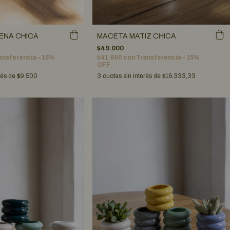
MACETA MATIZ CHICA
ENA CHICA
$49.000
$41.650
con
Transferencia – 15%
ansferencia – 15%
OFF
3
cuotas sin interés de
$16.333,33
rés de
$9.500