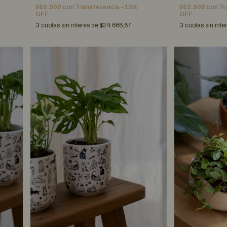
$62.900
con
Transferencia – 15%
$62.900
con
Tr
OFF
OFF
3
cuotas sin interés de
$24.666,67
3
cuotas sin inte