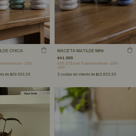
LDE CHICA
MACETA MATILDE MINI
$41.500
ansferencia – 15%
$35.275
con
Transferencia – 15%
OFF
rés de
$29.533,33
3
cuotas sin interés de
$13.833,33