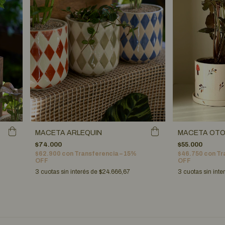
MACETA ARLEQUIN
MACETA OT
$74.000
$55.000
$62.900
con
Transferencia – 15%
$46.750
con
Tr
OFF
OFF
3
cuotas sin interés de
$24.666,67
3
cuotas sin inte