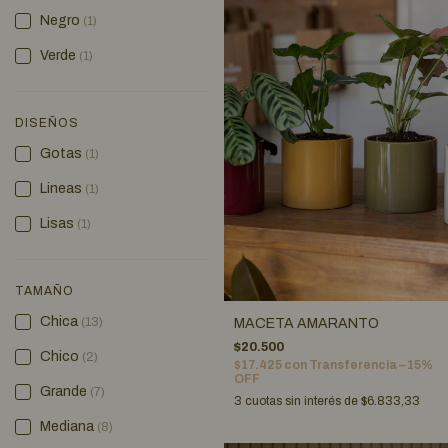
Negro
(1)
Verde
(1)
DISEÑOS
Gotas
(1)
Lineas
(1)
Lisas
(1)
TAMAÑO
Chica
(13)
MACETA AMARANTO
$20.500
Chico
(2)
$17.425
con
Transferencia – 15%
OFF
Grande
(7)
3
cuotas sin interés de
$6.833,33
Mediana
(8)