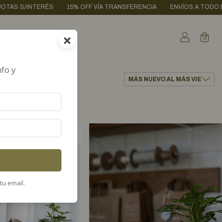
ENVÍOS A TODO EL PAÍS / CABA GRATIS + $200.000
3 CUOTAS S/IN
×
0
nfo y
s.
tu email.