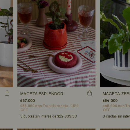
MACETA ZEB
MACETA ESPLENDOR
$54.000
$67.000
$45.900
con
Tr
$56.950
con
Transferencia – 15%
OFF
OFF
3
cuotas sin inte
3
cuotas sin interés de
$22.333,33