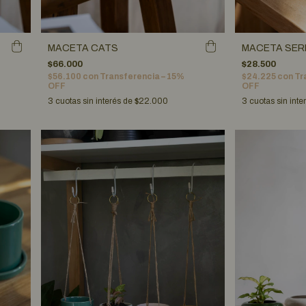
MACETA CATS
MACETA SER
$66.000
$28.500
$56.100
con
Transferencia – 15%
$24.225
con
Tr
OFF
OFF
3
cuotas sin interés de
$22.000
3
cuotas sin inte