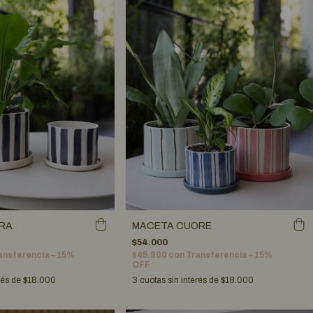
RA
MACETA CUORE
$54.000
ansferencia – 15%
$45.900
con
Transferencia – 15%
OFF
rés de
$18.000
3
cuotas sin interés de
$18.000