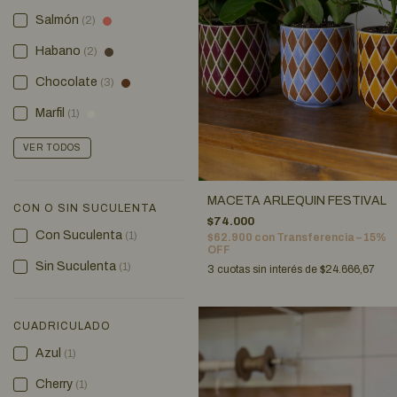
Salmón
(2)
Habano
(2)
Chocolate
(3)
Marfil
(1)
VER TODOS
MACETA ARLEQUIN FESTIVAL
CON O SIN SUCULENTA
$74.000
Con Suculenta
(1)
$62.900
con
Transferencia – 15%
OFF
Sin Suculenta
(1)
3
cuotas sin interés de
$24.666,67
CUADRICULADO
Azul
(1)
Cherry
(1)