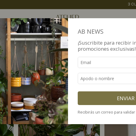
3 CUOTAS S/INTERÉS
15% OFF VÍA TRANSFERENCIA
AB NEWS
¡Suscribite para recibir i
promociones exclusivas!
ales para interiores y espacios chicos como mesas de luz o escritorio
ENVIAR
Recibirás un correo para validar 