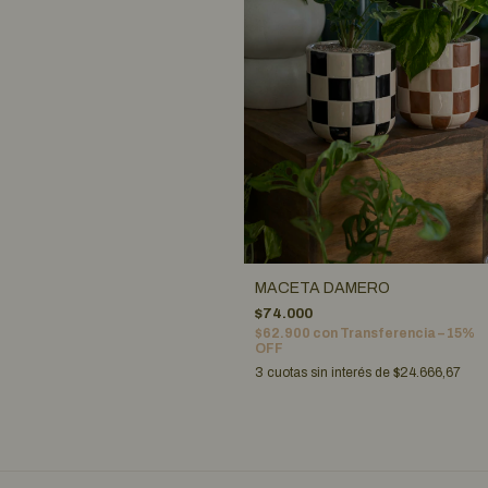
MACETA DAMERO
$74.000
$62.900
con
Transferencia – 15%
OFF
3
cuotas sin interés de
$24.666,67