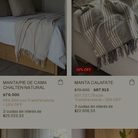
15
%
OFF
MANTA/PIE DE CAMA
MANTA CALAFATE
CHALTEN NATURAL
$79.900
$67.915
$76.000
$57.727,75
con
Transferencia – 15% OFF
$64.600
con
Transferencia
– 15% OFF
3
cuotas sin interés de
$22.638,33
3
cuotas sin interés de
$25.333,33