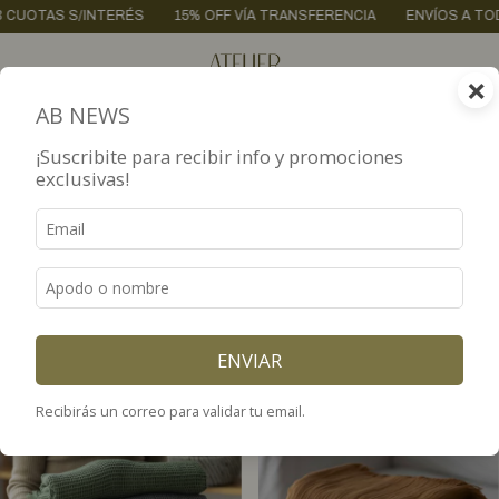
INTERÉS
15% OFF VÍA TRANSFERENCIA
ENVÍOS A TODO EL PAÍS / 
×
0
AB NEWS
Inicio
.
HOME DECO
.
PARA EL LIVING
.
MANTAS
¡Suscribite para recibir info y promociones
exclusivas!
MANTAS
FILTRAR
Mantas de algodón parar sumar textura y color al living. Quedan
bien sobre sofás, sillones o sillas, completando la decoración del
espacio.
ENVIAR
Recibirás un correo para validar tu email.