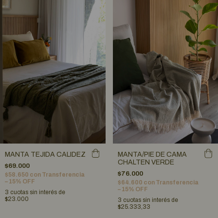
MANTA/PIE DE CAMA
MANTA TEJIDA CALIDEZ
CHALTEN VERDE
$69.000
$76.000
$58.650
con
Transferencia
– 15% OFF
$64.600
con
Transferencia
– 15% OFF
3
cuotas sin interés de
$23.000
3
cuotas sin interés de
$25.333,33