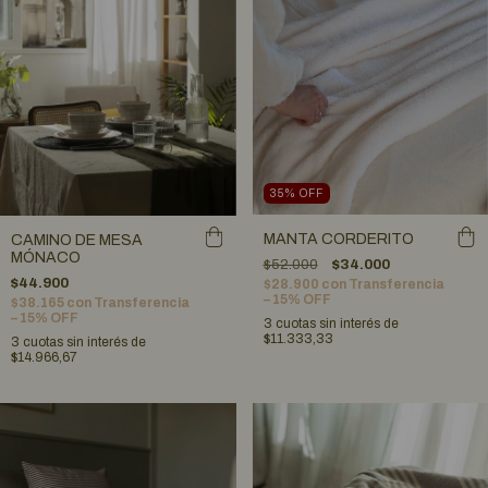
35
%
OFF
MANTA CORDERITO
CAMINO DE MESA
MÓNACO
$52.000
$34.000
$44.900
$28.900
con
Transferencia
– 15% OFF
$38.165
con
Transferencia
– 15% OFF
3
cuotas sin interés de
$11.333,33
3
cuotas sin interés de
$14.966,67