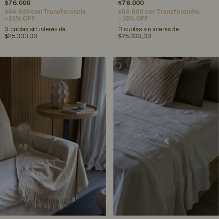
$76.000
$76.000
$64.600
con
Transferencia
$64.600
con
Transferencia
– 15% OFF
– 15% OFF
3
cuotas sin interés de
3
cuotas sin interés de
$25.333,33
$25.333,33