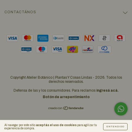
CONTACTÁNOS
Copyright Atelier Botánico | Plantas Y Cosas Lindas - 2026. Todos los
derechos reservados.
Defensa de las y los consumidores. Para reclamos
ingresá acá.
Botón de arrepentimiento
Al navegar por este sitio
aceptás el uso de cookies
para agilizar tu
ENTENDIDO
experiencia de compra.