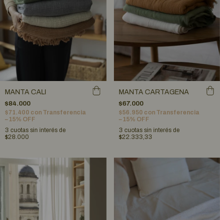
MANTA CALI
MANTA CARTAGENA
$84.000
$67.000
$71.400
con
Transferencia
$56.950
con
Transferencia
– 15% OFF
– 15% OFF
3
cuotas sin interés de
3
cuotas sin interés de
$28.000
$22.333,33