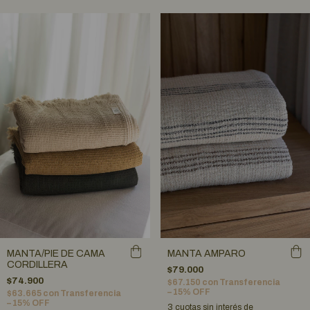
MANTA/PIE DE CAMA
MANTA AMPARO
CORDILLERA
$79.000
$74.900
$67.150
con
Transferencia
– 15% OFF
$63.665
con
Transferencia
– 15% OFF
3
cuotas sin interés de