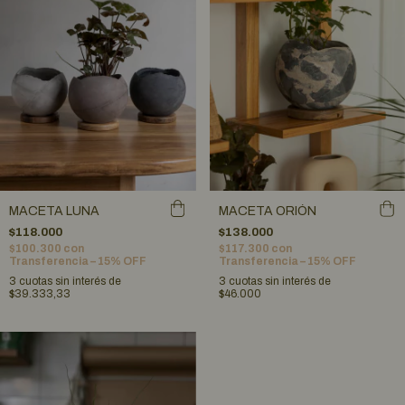
MACETA LUNA
MACETA ORIÓN
$118.000
$138.000
$100.300
con
$117.300
con
Transferencia – 15% OFF
Transferencia – 15% OFF
3
cuotas sin interés de
3
cuotas sin interés de
$39.333,33
$46.000