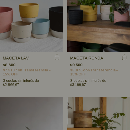
MACETA LAVI
MACETA RONDA
$8.600
$9.500
$7.310
con
Transferencia –
$8.075
con
Transferencia –
15% OFF
15% OFF
3
cuotas sin interés de
3
cuotas sin interés de
$2.866,67
$3.166,67