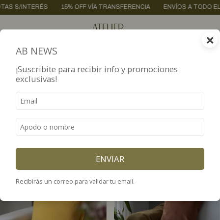
 VÍA TRANSFERENCIA
ENVÍOS A TODO EL PAÍS / CABA GRATIS + $200.
×
0
AB NEWS
Inicio
.
HOME DECO
.
PARA EL LIVING
.
ALMOHADONES
¡Suscribite para recibir info y promociones
exclusivas!
ALMOHADONES
FILTRAR
Almohadones en pana, tussor y lana para sumar comodidad y
color a sofás, sillones o sillas, y completar la deco del living.
ENVIAR
Recibirás un correo para validar tu email.