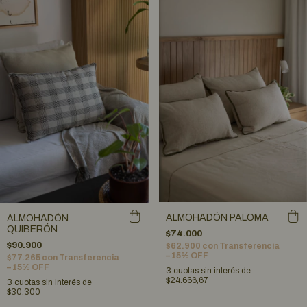
ALMOHADÓN PALOMA
ALMOHADÓN
QUIBERÓN
$74.000
$90.900
$62.900
con
Transferencia
– 15% OFF
$77.265
con
Transferencia
– 15% OFF
3
cuotas sin interés de
$24.666,67
3
cuotas sin interés de
$30.300