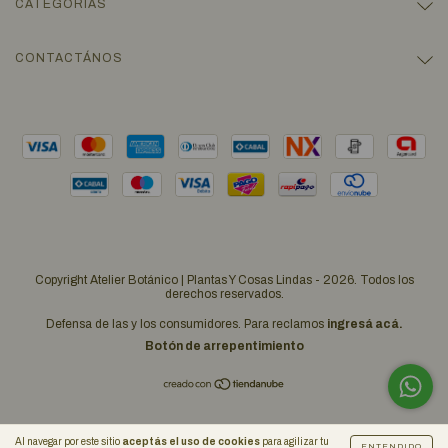
CATEGORÍAS
CONTACTÁNOS
Copyright Atelier Botánico | Plantas Y Cosas Lindas - 2026. Todos los
derechos reservados.
Defensa de las y los consumidores. Para reclamos
ingresá acá.
Botón de arrepentimiento
Al navegar por este sitio
aceptás el uso de cookies
para agilizar tu
ENTENDIDO