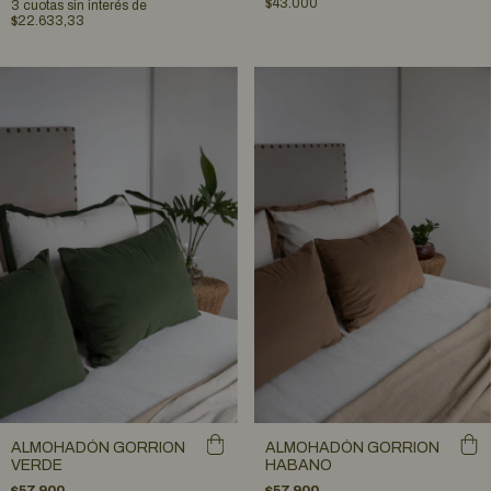
$43.000
3
cuotas sin interés de
$22.633,33
ALMOHADÓN GORRION
ALMOHADÓN GORRION
VERDE
HABANO
$57.900
$57.900