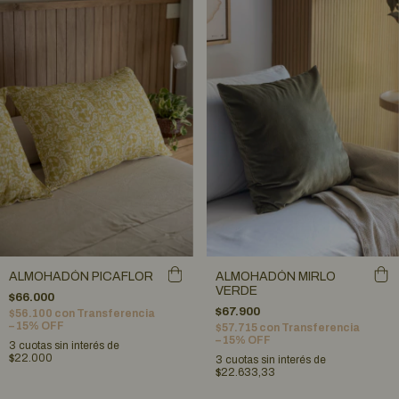
ALMOHADÓN PICAFLOR
ALMOHADÓN MIRLO
VERDE
$66.000
$67.900
$56.100
con
Transferencia
– 15% OFF
$57.715
con
Transferencia
– 15% OFF
3
cuotas sin interés de
$22.000
3
cuotas sin interés de
$22.633,33