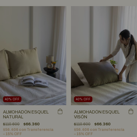
40
%
OFF
40
%
OFF
ALMOHADÓN ESQUEL
ALMOHADÓN ESQUEL
NATURAL
VISÓN
$110.600
$66.360
$110.600
$66.360
$56.406
con
Transferencia
$56.406
con
Transferencia
– 15% OFF
– 15% OFF