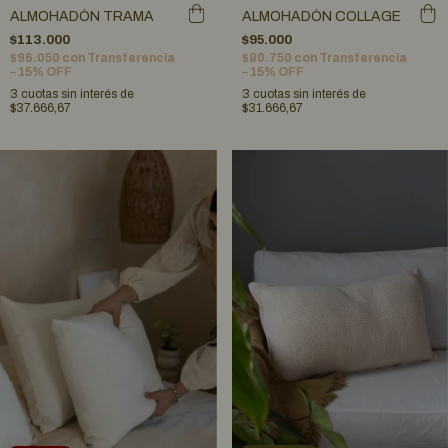
ALMOHADÓN COLLAGE
ALMOHADÓN TRAMA
$95.000
$113.000
$80.750
con
Transferencia
$96.050
con
Transferencia
– 15% OFF
– 15% OFF
3
cuotas sin interés de
3
cuotas sin interés de
$31.666,67
$37.666,67