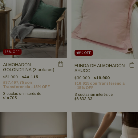
15
%
OFF
49
%
OFF
ALMOHADÓN
FUNDA DE ALMOHADÓN
GOLONDRINA (3 colores)
ARUCO
$51.900
$44.115
$39.000
$19.900
$37.497,75
con
$16.915
con
Transferencia
Transferencia – 15% OFF
– 15% OFF
3
cuotas sin interés de
3
cuotas sin interés de
$14.705
$6.633,33