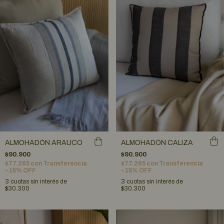
ALMOHADÓN ARAUCO
ALMOHADÓN CALIZA
$90.900
$90.900
$77.265
con
Transferencia
$77.265
con
Transferencia
– 15% OFF
– 15% OFF
3
cuotas sin interés de
3
cuotas sin interés de
$30.300
$30.300