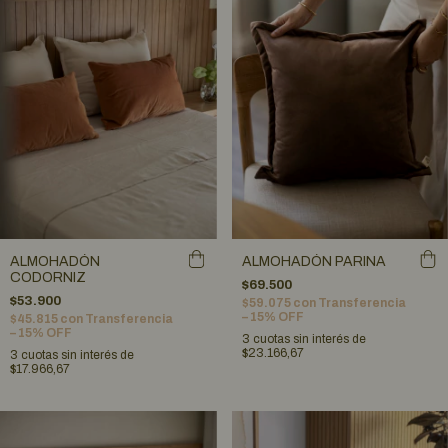
ALMOHADÓN
ALMOHADÓN PARINA
CODORNIZ
$69.500
$53.900
$59.075
con
Transferencia
– 15% OFF
$45.815
con
Transferencia
– 15% OFF
3
cuotas sin interés de
$23.166,67
3
cuotas sin interés de
$17.966,67