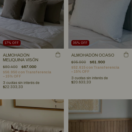
17
%
OFF
35
%
OFF
ALMOHADÓN
ALMOHADÓN OCASO
MELIQUINA VISÓN
$95.900
$61.900
$80.400
$67.000
$52.615
con
Transferencia
– 15% OFF
$56.950
con
Transferencia
– 15% OFF
3
cuotas sin interés de
$20.633,33
3
cuotas sin interés de
$22.333,33