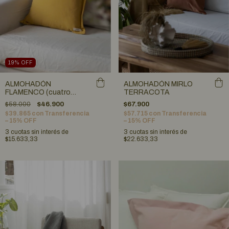
19
%
OFF
ALMOHADÓN
ALMOHADÓN MIRLO
FLAMENCO (cuatro
TERRACOTA
colores)
$58.000
$46.900
$67.900
$39.865
con
Transferencia
$57.715
con
Transferencia
– 15% OFF
– 15% OFF
3
cuotas sin interés de
3
cuotas sin interés de
$15.633,33
$22.633,33