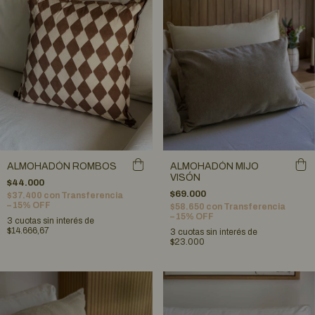
ALMOHADÓN ROMBOS
ALMOHADÓN MIJO
VISÓN
$44.000
$69.000
$37.400
con
Transferencia
– 15% OFF
$58.650
con
Transferencia
– 15% OFF
3
cuotas sin interés de
$14.666,67
3
cuotas sin interés de
$23.000