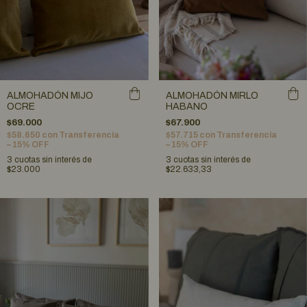
ALMOHADÓN MIJO
ALMOHADÓN MIRLO
OCRE
HABANO
$69.000
$67.900
$58.650
con
Transferencia
$57.715
con
Transferencia
– 15% OFF
– 15% OFF
3
cuotas sin interés de
3
cuotas sin interés de
$23.000
$22.633,33