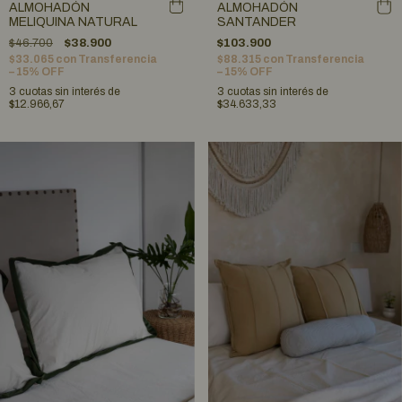
ALMOHADÓN
ALMOHADÓN
MELIQUINA NATURAL
SANTANDER
$46.700
$38.900
$103.900
$33.065
con
Transferencia
$88.315
con
Transferencia
– 15% OFF
– 15% OFF
3
cuotas sin interés de
3
cuotas sin interés de
$12.966,67
$34.633,33