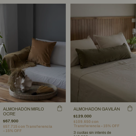
ALMOHADÓN MIRLO
ALMOHADÓN GAVILÁN
OCRE
$129.000
$67.900
$109.650
con
Transferencia – 15% OFF
$57.715
con
Transferencia
– 15% OFF
3
cuotas sin interés de