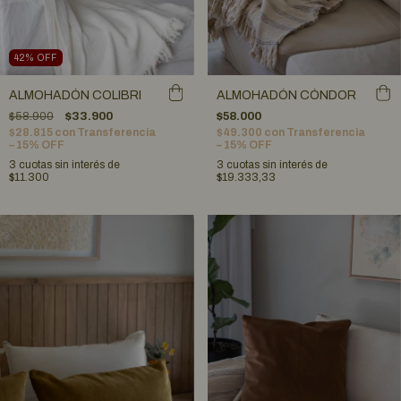
42
%
OFF
ALMOHADÓN COLIBRI
ALMOHADÓN CÓNDOR
$58.900
$33.900
$58.000
$28.815
con
Transferencia
$49.300
con
Transferencia
– 15% OFF
– 15% OFF
3
cuotas sin interés de
3
cuotas sin interés de
$11.300
$19.333,33