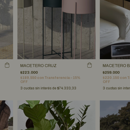
MACETERO 
MACETERO CRUZ
$259.000
$223.000
$220.150
con
T
$189.550
con
Transferencia – 15%
OFF
OFF
3
cuotas sin inte
3
cuotas sin interés de
$74.333,33