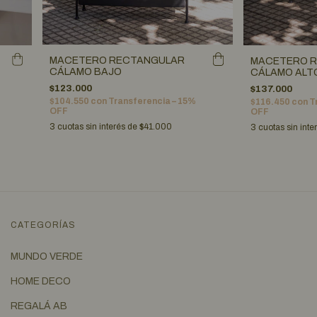
MACETERO RECTANGULAR
MACETERO 
CÁLAMO BAJO
CÁLAMO ALT
$123.000
$137.000
$104.550
con
Transferencia – 15%
$116.450
con
T
OFF
OFF
3
cuotas sin interés de
$41.000
3
cuotas sin inte
CATEGORÍAS
MUNDO VERDE
HOME DECO
REGALÁ AB