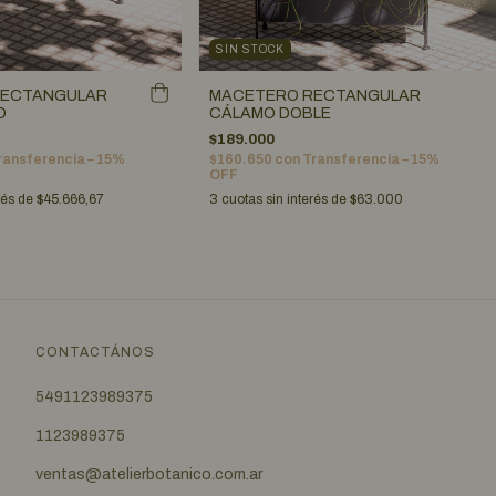
SIN STOCK
RECTANGULAR
MACETERO RECTANGULAR
O
CÁLAMO DOBLE
$189.000
ransferencia – 15%
$160.650
con
Transferencia – 15%
OFF
rés de
$45.666,67
3
cuotas sin interés de
$63.000
CONTACTÁNOS
5491123989375
1123989375
ventas@atelierbotanico.com.ar