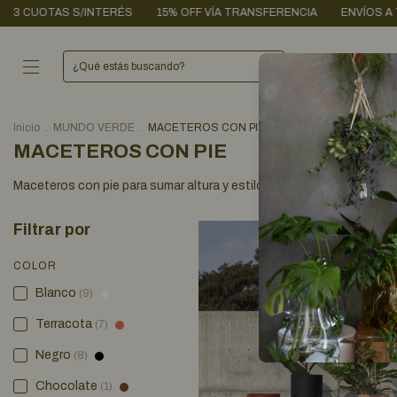
 TRANSFERENCIA
ENVÍOS A TODO EL PAÍS / CABA GRATIS + $200.000
Inicio
.
MUNDO VERDE
.
MACETEROS CON PIE
MACETEROS CON PIE
Maceteros con pie para sumar altura y estilo. Materiales nobles y c
Filtrar por
COLOR
Blanco
(9)
Terracota
(7)
Negro
(8)
Chocolate
(1)