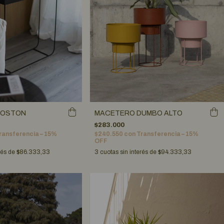
BOSTON
MACETERO DUMBO ALTO
$283.000
ransferencia – 15%
$240.550
con
Transferencia – 15%
OFF
rés de
$86.333,33
3
cuotas sin interés de
$94.333,33