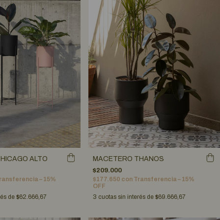
HICAGO ALTO
MACETERO THANOS
$209.000
ransferencia – 15%
$177.650
con
Transferencia – 15%
OFF
rés de
$62.666,67
3
cuotas sin interés de
$69.666,67