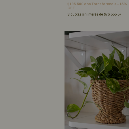
$195.500
con
Transferencia – 15%
OFF
3
cuotas sin interés de
$76.666,67