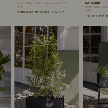
$279.000
$279.650
con
Transferencia – 15%
OFF
$237.150
con
T
OFF
3
cuotas sin interés de
$109.666,67
3
cuotas sin inte