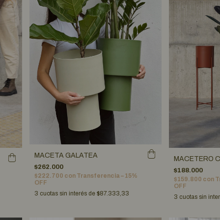
MACETA GALATEA
MACETERO C
$262.000
$188.000
$222.700
con
Transferencia – 15%
$159.800
con
T
OFF
OFF
3
cuotas sin interés de
$87.333,33
3
cuotas sin inte