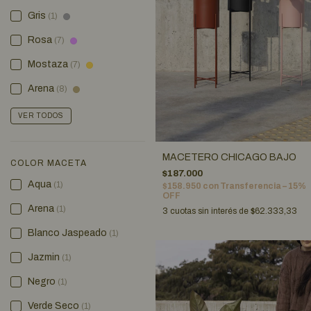
Gris
(1)
Rosa
(7)
Mostaza
(7)
Arena
(8)
VER TODOS
MACETERO CHICAGO BAJO
COLOR MACETA
$187.000
Aqua
(1)
$158.950
con
Transferencia – 15%
OFF
Arena
(1)
3
cuotas sin interés de
$62.333,33
Blanco Jaspeado
(1)
Jazmin
(1)
Negro
(1)
Verde Seco
(1)