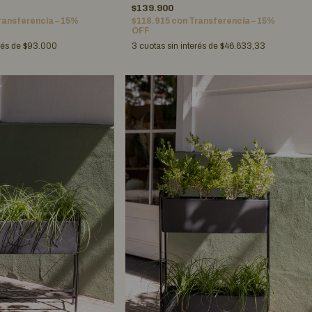
$139.900
ransferencia – 15%
$118.915
con
Transferencia – 15%
OFF
rés de
$93.000
3
cuotas sin interés de
$46.633,33