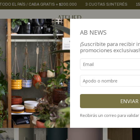
3 CUOTAS S/INTERÉS
15% OFF VÍA TRANSFERENCIA
ENVÍOS A 
AB NEWS
¡Suscribite para recibir i
promociones exclusivas!
ombinaciones simples para cualquier rincón de tu hogar.
ENVIAR
Recibirás un correo para validar 