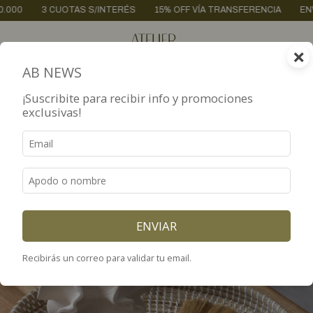
TAS S/INTERÉS
15% OFF VÍA TRANSFERENCIA
ENVÍOS A TODO EL P
×
0
AB NEWS
¡Suscribite para recibir info y promociones
exclusivas!
ENVIAR
Recibirás un correo para validar tu email.