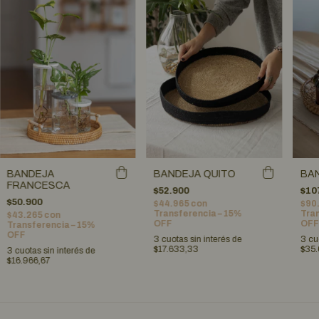
BANDEJA
BANDEJA QUITO
BAN
FRANCESCA
$52.900
$10
$50.900
$44.965
con
$90
Transferencia – 15%
Tran
$43.265
con
OFF
OFF
Transferencia – 15%
OFF
3
cuotas sin interés de
3
cu
$17.633,33
$35.
3
cuotas sin interés de
$16.966,67