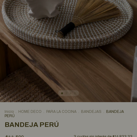
Inicio
.
HOME DECO
.
PARA LA COCINA
.
BANDEJAS
.
BANDEJA
PERÚ
BANDEJA PERÚ
3
cuotas sin interés de
$14.833,33