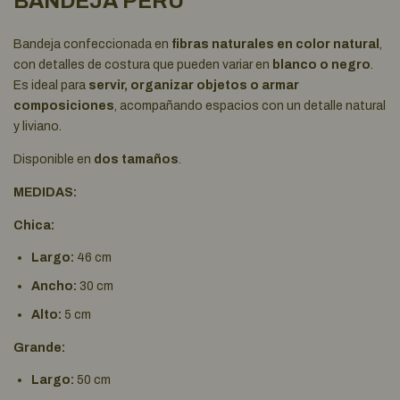
BANDEJA PERÚ
Bandeja confeccionada en
fibras naturales en color natural
,
con detalles de costura que pueden variar en
blanco o negro
.
Es ideal para
servir, organizar objetos o armar
composiciones
, acompañando espacios con un detalle natural
y liviano.
Disponible en
dos tamaños
.
MEDIDAS:
Chica:
Largo:
46 cm
Ancho:
30 cm
Alto:
5 cm
Grande:
Largo:
50 cm