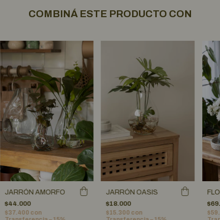
COMBINÁ ESTE PRODUCTO CON
JARRÓN AMORFO
JARRÓN OASIS
FL
$44.000
$18.000
$69
$37.400
con
$15.300
con
$59
Transferencia – 15%
Transferencia – 15%
Tran