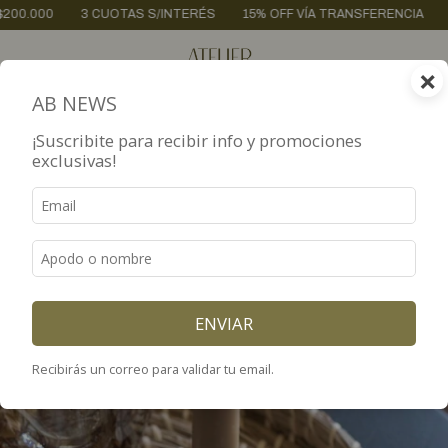
CUOTAS S/INTERÉS
15% OFF VÍA TRANSFERENCIA
ENVÍOS A TODO 
×
0
AB NEWS
¡Suscribite para recibir info y promociones
exclusivas!
ENVIAR
Recibirás un correo para validar tu email.