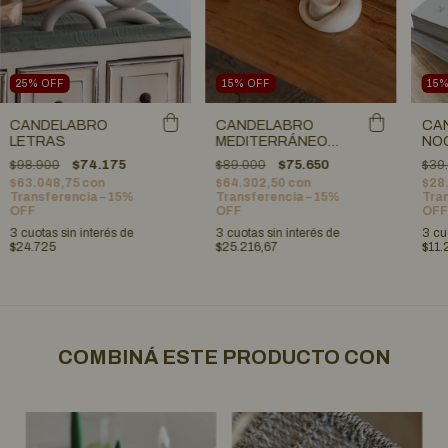
15
%
OFF
15
25
%
OFF
CANDELABRO
CA
CANDELABRO
MEDITERRÁNEO
NO
LETRAS
CON VELA
$89.000
$75.650
$39
$98.900
$74.175
$64.302,50
con
$28
$63.048,75
con
Transferencia – 15%
Tran
Transferencia – 15%
OFF
OFF
OFF
3
cuotas sin interés de
3
cu
3
cuotas sin interés de
$25.216,67
$11.
$24.725
COMBINÁ ESTE PRODUCTO CON