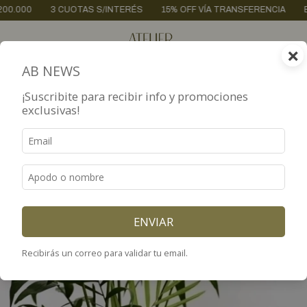
CUOTAS S/INTERÉS
15% OFF VÍA TRANSFERENCIA
ENVÍOS A TODO
×
0
AB NEWS
¡Suscribite para recibir info y promociones
exclusivas!
ENVIAR
Recibirás un correo para validar tu email.