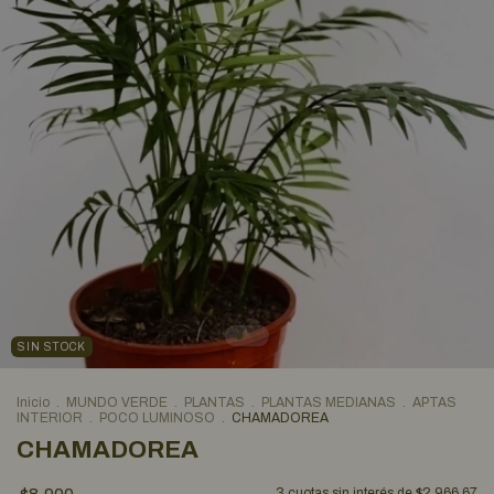
SIN STOCK
Inicio
.
MUNDO VERDE
.
PLANTAS
.
PLANTAS MEDIANAS
.
APTAS
INTERIOR
.
POCO LUMINOSO
.
CHAMADOREA
CHAMADOREA
3
cuotas sin interés de
$2.966,67