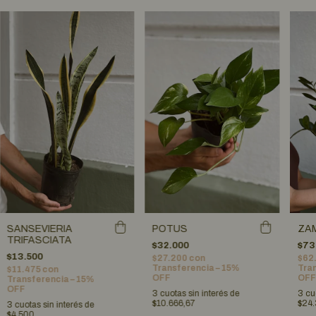
ZA
SANSEVIERIA
POTUS
TRIFASCIATA
$73
$32.000
$13.500
$62
$27.200
con
Tran
Transferencia – 15%
$11.475
con
OFF
OFF
Transferencia – 15%
OFF
3
cu
3
cuotas sin interés de
$24
$10.666,67
3
cuotas sin interés de
$4.500