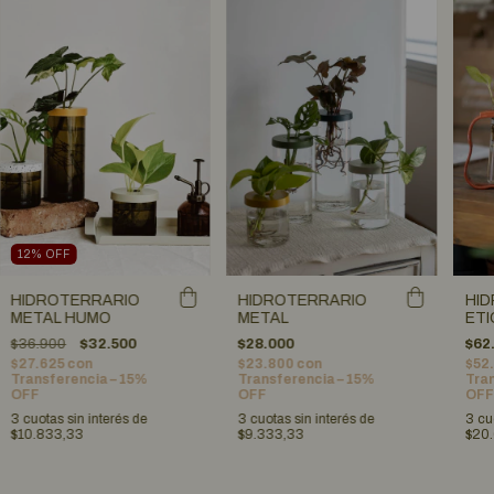
12
%
OFF
HIDROTERRARIO
HIDROTERRARIO
HI
METAL HUMO
METAL
ETI
$36.900
$32.500
$28.000
$62
$27.625
con
$23.800
con
$52
Transferencia – 15%
Transferencia – 15%
Tran
OFF
OFF
OFF
3
cuotas sin interés de
3
cuotas sin interés de
3
cu
$10.833,33
$9.333,33
$20.