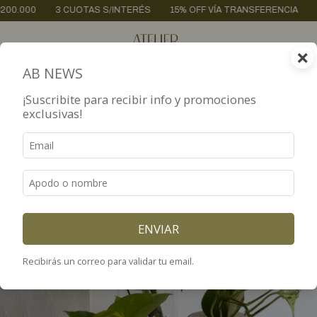
CUOTAS S/INTERÉS
15% OFF VÍA TRANSFERENCIA
ENVÍOS A TODO 
×
0
AB NEWS
¡Suscribite para recibir info y promociones
exclusivas!
ENVIAR
Recibirás un correo para validar tu email.