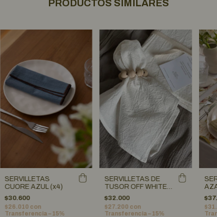
PRODUCTOS SIMILARES
SERVILLETAS
SERVILLETAS DE
SER
CUORE AZUL (x4)
TUSOR OFF WHITE
AZA
(x6)
$30.600
$32.000
$37
$26.010
con
$27.200
con
$31
Transferencia – 15%
Transferencia – 15%
Tran