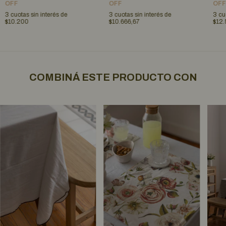
OFF
OFF
OFF
3
cuotas sin interés de
3
cuotas sin interés de
3
cu
$10.200
$10.666,67
$12.
COMBINÁ ESTE PRODUCTO CON