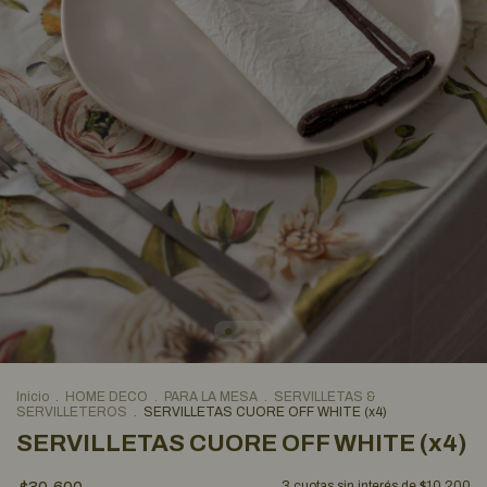
Inicio
.
HOME DECO
.
PARA LA MESA
.
SERVILLETAS &
SERVILLETEROS
.
SERVILLETAS CUORE OFF WHITE (x4)
SERVILLETAS CUORE OFF WHITE (x4)
3
cuotas sin interés de
$10.200