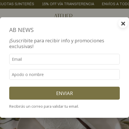
 S/INTERÉS
15% OFF VÍA TRANSFERENCIA
ENVÍOS A TODO EL PAÍS
×
0
AB NEWS
¡Suscribite para recibir info y promociones
exclusivas!
ENVIAR
Recibirás un correo para validar tu email.