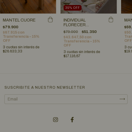
35
%
OFF
INDIVIDUAL
MA
MANTEL CUORE
FLORECER
$59
$79.900
NATURAL
$79.000
$51.350
$50
$67.915
con
REVERSIBLE (x4)
Tran
Transferencia – 15%
$43.647,50
con
OFF
OFF
Transferencia – 15%
OFF
3
cu
3
cuotas sin interés de
$19.
$26.633,33
3
cuotas sin interés de
$17.116,67
SUSCRIBITE A NUESTRO NEWSLETTER