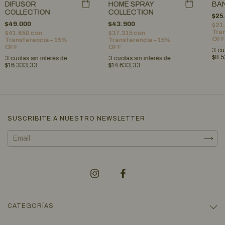
HOME SPRAY
DIFUSOR
BAN
COLLECTION
COLLECTION
$25
$43.900
$49.000
$21
Tran
$37.315
con
$41.650
con
OFF
Transferencia – 15%
Transferencia – 15%
OFF
OFF
3
cu
$8.5
3
cuotas sin interés de
3
cuotas sin interés de
$14.633,33
$16.333,33
SUSCRIBITE A NUESTRO NEWSLETTER
CATEGORÍAS