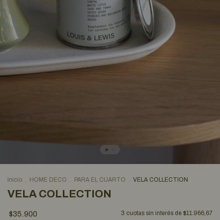
Inicio
.
HOME DECO
.
PARA EL CUARTO
.
VELA COLLECTION
VELA COLLECTION
$35.900
3
cuotas sin interés de
$11.966,67