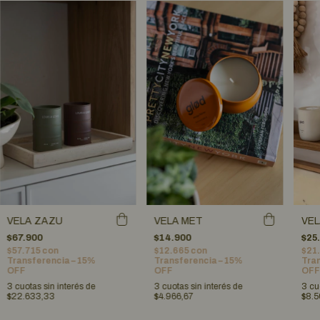
VELA MET
VELA ZAZU
VEL
$14.900
$67.900
$25
$12.665
con
$57.715
con
$21
Transferencia – 15%
Transferencia – 15%
Tran
OFF
OFF
OFF
3
cuotas sin interés de
3
cuotas sin interés de
3
cu
$4.966,67
$22.633,33
$8.