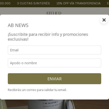
 CUOTAS S/INTERÉS
15% OFF VÍA TRANSFERENCIA
ENVÍOS A TODO
×
0
AB NEWS
¡Suscribite para recibir info y promociones
exclusivas!
ENVIAR
Recibirás un correo para validar tu email.