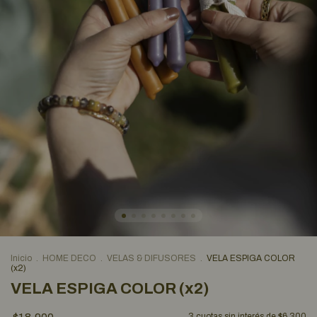
Inicio
.
HOME DECO
.
VELAS & DIFUSORES
.
VELA ESPIGA COLOR
(x2)
VELA ESPIGA COLOR (x2)
3
cuotas sin interés de
$6.300