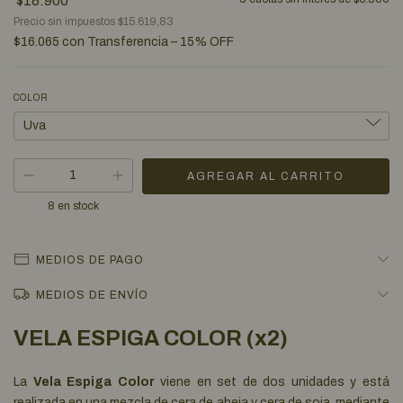
$18.900
Precio sin impuestos
$15.619,83
$16.065
con
Transferencia – 15% OFF
COLOR
8
en stock
MEDIOS DE PAGO
MEDIOS DE ENVÍO
VELA ESPIGA COLOR (x2)
La
Vela Espiga Color
viene en set de dos unidades y está
realizada en una mezcla de cera de abeja y cera de soja, mediante