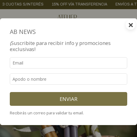
AS S/INTERÉS
15% OFF VÍA TRANSFERENCIA
ENVÍOS A TODO EL P
×
0
AB NEWS
¡Suscribite para recibir info y promociones
exclusivas!
ENVIAR
Recibirás un correo para validar tu email.