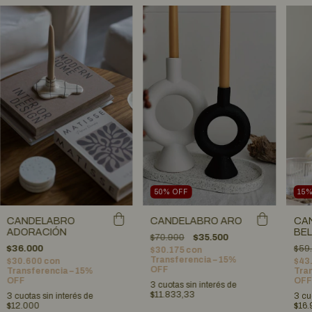
50
%
OFF
15
CANDELABRO
CANDELABRO ARO
CA
ADORACIÓN
BEL
$70.900
$35.500
$36.000
$59
$30.175
con
Transferencia – 15%
$30.600
con
$43
OFF
Transferencia – 15%
Tran
OFF
OFF
3
cuotas sin interés de
$11.833,33
3
cuotas sin interés de
3
cu
$12.000
$16.