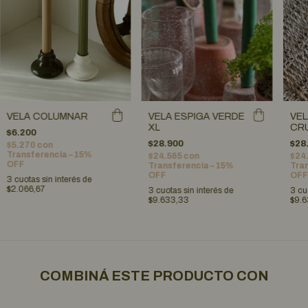
VEL
VELA COLUMNAR
VELA ESPIGA VERDE
CR
XL
$6.200
$28
$28.900
$5.270
con
Transferencia – 15%
$24
$24.565
con
OFF
Tran
Transferencia – 15%
OFF
OFF
3
cuotas sin interés de
$2.066,67
3
cu
3
cuotas sin interés de
$9.6
$9.633,33
COMBINÁ ESTE PRODUCTO CON